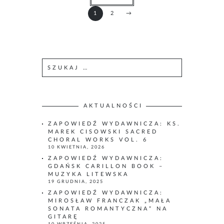
1
2
→
S
z
u
k
a
AKTUALNOŚCI
j
ZAPOWIEDŹ WYDAWNICZA: KS.
:
MAREK CISOWSKI SACRED
CHORAL WORKS VOL. 6
10 KWIETNIA, 2026
ZAPOWIEDŹ WYDAWNICZA:
GDAŃSK CARILLON BOOK –
MUZYKA LITEWSKA
19 GRUDNIA, 2025
ZAPOWIEDŹ WYDAWNICZA:
MIROSŁAW FRANCZAK „MAŁA
SONATA ROMANTYCZNA” NA
GITARĘ