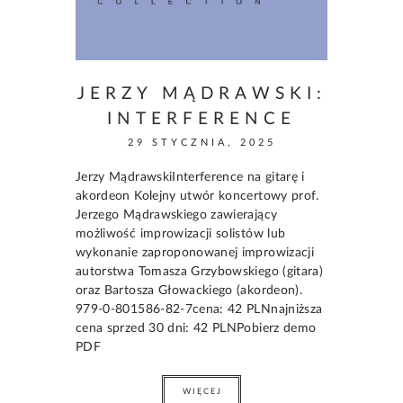
JERZY MĄDRAWSKI:
INTERFERENCE
29 STYCZNIA, 2025
Jerzy MądrawskiInterference na gitarę i
akordeon Kolejny utwór koncertowy prof.
Jerzego Mądrawskiego zawierający
możliwość improwizacji solistów lub
wykonanie zaproponowanej improwizacji
autorstwa Tomasza Grzybowskiego (gitara)
oraz Bartosza Głowackiego (akordeon).
979-0-801586-82-7cena: 42 PLNnajniższa
cena sprzed 30 dni: 42 PLNPobierz demo
PDF
WIĘCEJ