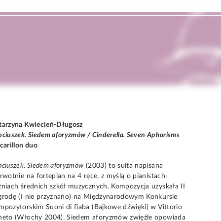
tarzyna Kwiecień-Długosz
pciuszek. Siedem aforyzmów / Cinderella. Seven Aphorisms
carillon duo
pciuszek. Siedem aforyzmów
(2003) to suita napisana
rwotnie na fortepian na 4 ręce, z myślą o pianistach-
zniach średnich szkół muzycznych. Kompozycja uzyskała II
grodę (I nie przyznano) na Międzynarodowym Konkursie
mpozytorskim Suoni di fiaba (Bajkowe dźwięki) w Vittorio
neto (Włochy 2004). Siedem aforyzmów zwięźle opowiada