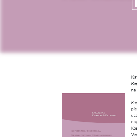
Ka
Ko
na 
Ko
pie
uc
na
Ko
Ve