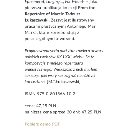
Ephemeral
,
Longing…
,
For Friends
– jako
pierwsza publikacja kolekcji
From the
Repertoire of Marcin Tadeusz
Łukaszewski
. Zeszyt jest ilustrowany
pracami plastycznymi Antoniego Marii
Marka, które korespondują z
poszczególnymi utworami.
Proponowana seria partytur zawiera utwory
polskich twórców XX i XXI wieku. Są to
kompozycje z mojego repertuaru
pianistycznego. Większość z nich miałem
zaszczyt pierwszy raz zagrać na różnych
koncertach.
[M.T.Łukaszewski]
ISMN 979-0-801566-10-2
cena: 47,25 PLN
najniższa cena sprzed 30 dni: 47,25 PLN
Pobierz demo PDF