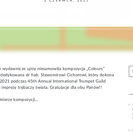
2 CZERWCA, 2021
S
o wydawnicze ujrzy niesamowita kompozycja „Colours”
z
 dedykowana dr hab. Sławomirowi Cichorowi, który dokona
u
021 podczas 45th Annual International Trumpet Guild
k
 imprezy trębaczy świata. Gratulacje dla obu Panów!!
a
emierze kompozycji…
j
: