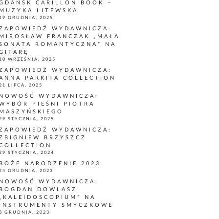
GDAŃSK CARILLON BOOK –
MUZYKA LITEWSKA
19 GRUDNIA, 2025
ZAPOWIEDŹ WYDAWNICZA:
MIROSŁAW FRANCZAK „MAŁA
SONATA ROMANTYCZNA” NA
GITARĘ
10 WRZEŚNIA, 2025
ZAPOWIEDŹ WYDAWNICZA:
ANNA PARKITA COLLECTION
21 LIPCA, 2025
NOWOŚĆ WYDAWNICZA:
WYBÓR PIEŚNI PIOTRA
MASZYŃSKIEGO
29 STYCZNIA, 2025
ZAPOWIEDŹ WYDAWNICZA:
ZBIGNIEW BRZYSZCZ
COLLECTION
29 STYCZNIA, 2024
BOŻE NARODZENIE 2023
24 GRUDNIA, 2023
NOWOŚĆ WYDAWNICZA:
BOGDAN DOWLASZ
„KALEIDOSCOPIUM” NA
INSTRUMENTY SMYCZKOWE
8 GRUDNIA, 2023