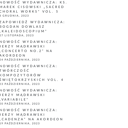
NOWOŚĆ WYDAWNICZA: KS.
MAREK CISOWSKI „SACRED
CHORAL WORKS” VOL. 5
8 GRUDNIA, 2023
ZAPOWIEDŹ WYDAWNICZA:
BOGDAN DOWLASZ
„KALEIDOSCOPIUM”
27 LISTOPADA, 2023
NOWOŚĆ WYDAWNICZA:
JERZY MĄDRAWSKI
„CONCERTO NO.2” NA
AKORDEON
24 PAŹDZIERNIKA, 2023
NOWOŚĆ WYDAWNICZA:
TWÓRCZOŚĆ
KOMPOZYTORÓW
ŚWIĘTOKRZYSKICH VOL. 4
23 PAŹDZIERNIKA, 2023
NOWOŚĆ WYDAWNICZA:
JERZY MĄDRAWSKI
„VARIABILE”
20 PAŹDZIERNIKA, 2023
NOWOŚĆ WYDAWNICZA:
JERZY MĄDRAWSKI
„CADENZA” NA AKORDEON
19 PAŹDZIERNIKA, 2023